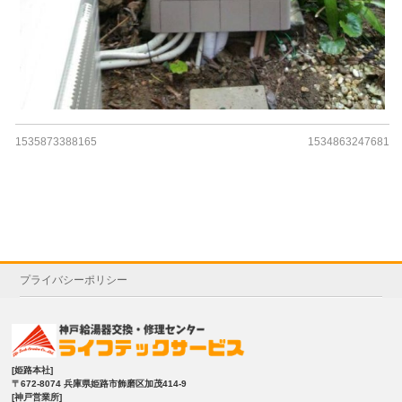
1535873388165
1534863247681
プライバシーポリシー
[姫路本社]
〒672-8074 兵庫県姫路市飾磨区加茂414-9
[神戸営業所]