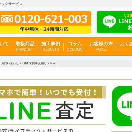
フテックサービス
いて
取扱商品
施工事例
コラム
お客様の声
よく
PRODUCT
RESULTS
COLUMN
VOICE
>
お問い合わせ
>
LINEで簡単見積り
>
line