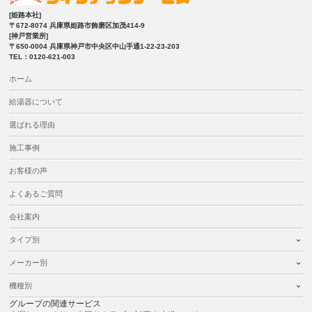
[姫路本社]
〒672-8074 兵庫県姫路市飾磨区加茂414-9
[神戸営業所]
〒650-0004 兵庫県神戸市中央区中山手通1-22-23-203
TEL：0120-621-003
ホーム
給湯器について
選ばれる理由
施工事例
お客様の声
よくあるご質問
会社案内
タイプ別
メーカー別
機種別
グループの関連サービス