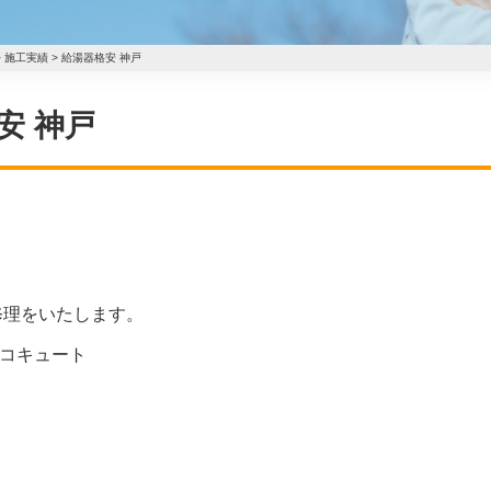
>
施工実績
>
給湯器格安 神戸
格安 神戸
修理をいたします。
エコキュート