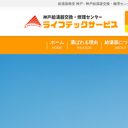
給湯器格安 神戸 - 神戸給湯器交換・修理セ
ホーム
選ばれる理由
給湯器につ
HOME
REASON
ABOUT