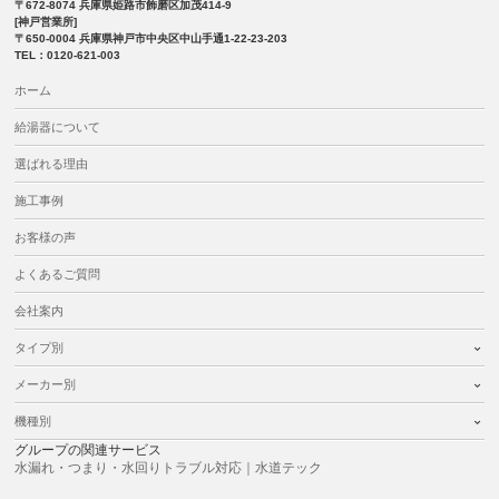
〒672-8074 兵庫県姫路市飾磨区加茂414-9
[神戸営業所]
〒650-0004 兵庫県神戸市中央区中山手通1-22-23-203
TEL：0120-621-003
ホーム
給湯器について
選ばれる理由
施工事例
お客様の声
よくあるご質問
会社案内
タイプ別
メーカー別
機種別
グループの関連サービス
水漏れ・つまり・水回りトラブル対応｜水道テック