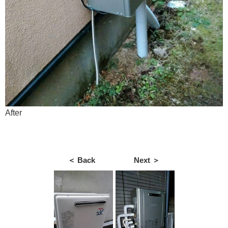
After
＜ Back
Next ＞