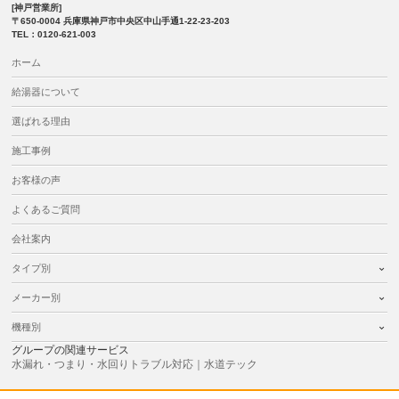
[神戸営業所]
〒650-0004 兵庫県神戸市中央区中山手通1-22-23-203
TEL：0120-621-003
ホーム
給湯器について
選ばれる理由
施工事例
お客様の声
よくあるご質問
会社案内
タイプ別
メーカー別
機種別
グループの関連サービス
水漏れ・つまり・水回りトラブル対応｜水道テック