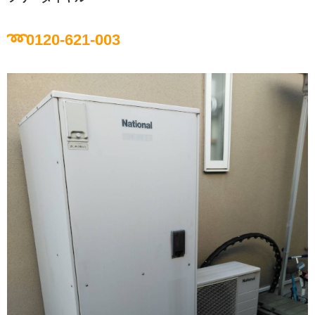
➿0120-621-003