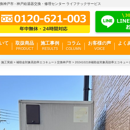
交換神戸市 - 神戸給湯器交換・修理センター ライフテックサービス
いて
取扱商品
施工事例
コラム
お客様の声
よく
PRODUCT
RESULTS
COLUMN
VOICE
>
施工実績
>
補助金対象高効率エコキュート交換神戸市
>
20241021B補助金対象高効率エコキュ