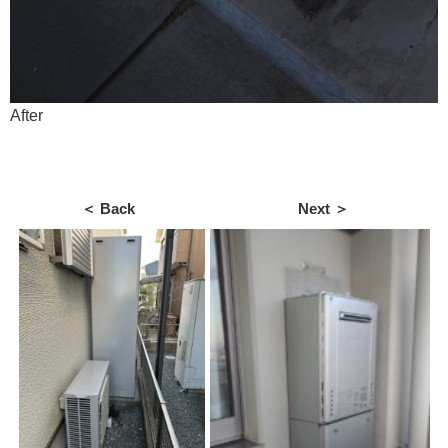
After
＜ Back
Next ＞