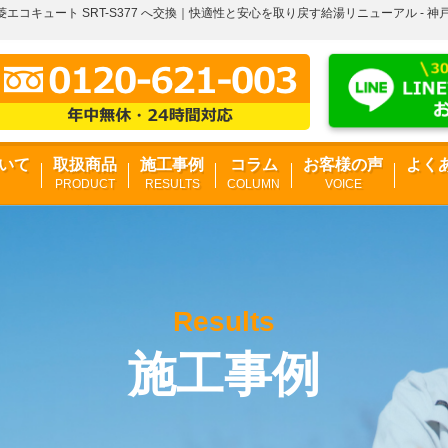
コキュート SRT-S377 へ交換｜快適性と安心を取り戻す給湯リニューアル - 
いて
取扱商品
施工事例
コラム
お客様の声
よく
PRODUCT
RESULTS
COLUMN
VOICE
Results
施工事例