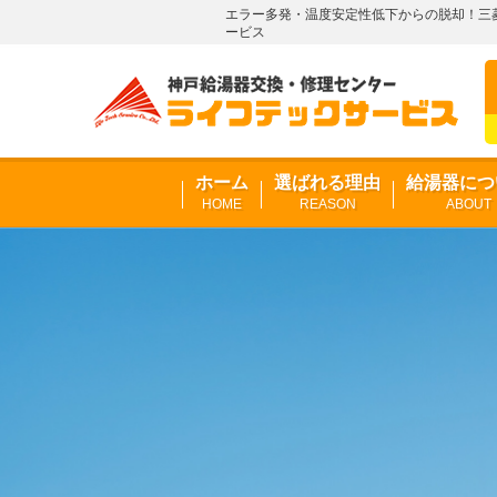
エラー多発・温度安定性低下からの脱却！三菱エ
ービス
ホーム
選ばれる理由
給湯器につ
HOME
REASON
ABOUT