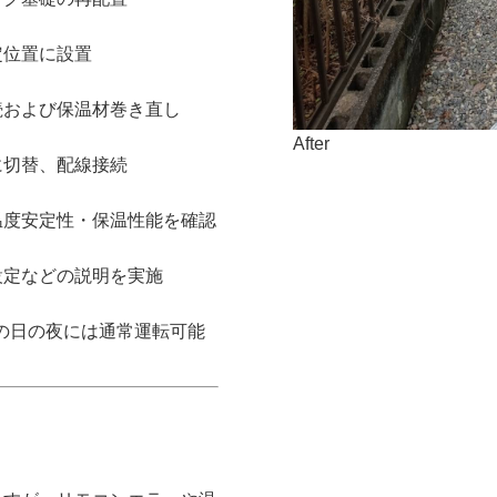
位置に設置
および保温材巻き直し
After
切替、配線接続
度安定性・保温性能を確認
定などの説明を実施
の日の夜には通常運転可能