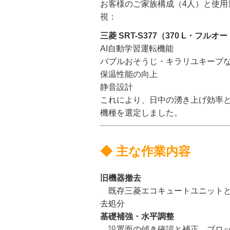
お客様のご家族構成（4人）と使用
視：
三菱 SRT-S377（370 L・フルオ
AI自動学習運転機能
バブルおそうじ・キラリユキープ
保温性能の向上
静音設計
これにより、日中の湧き上げ効率
機種を選定しました。
◆ 主な作業内容
旧機器撤去
既存三菱エコキュートユニットと
去処分
基礎補強・水平調整
設置面の傾き確認と補正、ブロッ