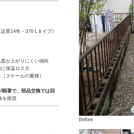
置14年・370 Lタイプ）
温度が上がりにくい傾向
的に保温ロス大
る（スケールの蓄積）
り
が顕著で、部品交換では回
換を推奨
Before