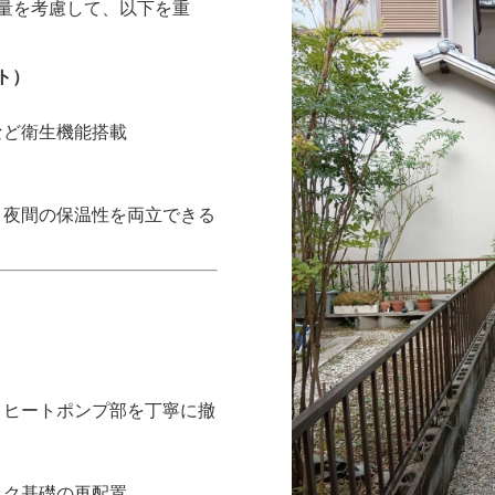
量を考慮して、以下を重
ート）
など衛生機能搭載
と夜間の保温性を両立できる
ヒートポンプ部を丁寧に撤
ク基礎の再配置