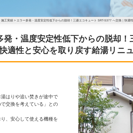
>
施工実績
>
エラー多発・温度安定性低下からの脱却！三菱エコキュート SRT-S377 へ交換｜快
 エラー多発・温度安定性低下からの脱却
交換｜快適性と安心を取り戻す給湯リニ
お湯はりや追い焚きが途中で
ので交換を考えている」との
おり、安心して使える機種を