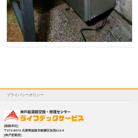
プライバシーポリシー
[姫路本社]
〒672-8074 兵庫県姫路市飾磨区加茂414-9
[神戸営業所]